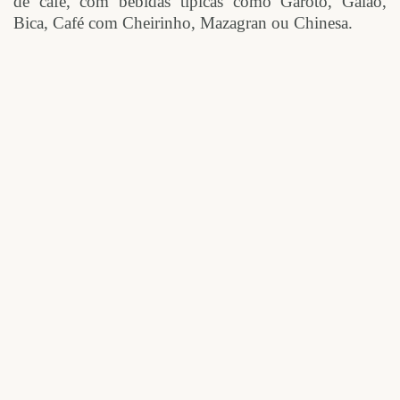
de café, com bebidas típicas como Garoto, Galão,
Bica, Café com Cheirinho, Mazagran ou Chinesa.